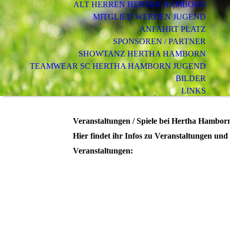
ALT HERREN HERTHA HAMBORN
MITGLIED WERDEN JUGEND
ANFAHRT PLATZ
SPONSOREN / PARTNER
SHOWTANZ HERTHA HAMBORN
TEAMWEAR SC HERTHA HAMBORN JUGEND
BILDER
LINKS
GÄSTEBUCH
IMPRESSUM
Veranstaltungen / Spiele bei Hertha Hambor
DATENSCHUTZ
Hier findet ihr Infos zu Veranstaltungen und 
Veranstaltungen: